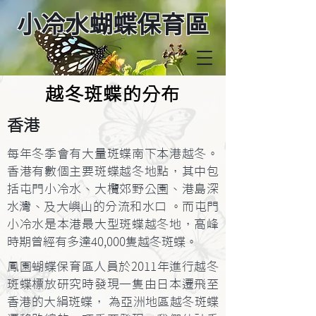
小冷水蝴蝶保育區
越冬斑蝶的分布
香港
每年冬季會有大量斑蝶南下本港越冬。
香港有數個主要斑蝶越冬地點，其中包
括屯門小冷水、大欖郊野公園、港島深
水灣、及大嶼山的分流和水口 。而屯門
小冷水是本港最大型斑蝶越冬地，高峰
時期曾經有多達40,000隻越冬斑蝶。
鳳園蝴蝶保育區人員於2011年進行越冬
斑蝶標放研究時發現一隻由日本遷飛至
香港的大絹斑蝶， 為亞洲地區越冬斑蝶