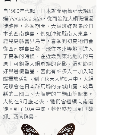
自1980年代起，日本就開始標記大絹斑
蝶(
Parantica sita
)，從而追蹤大絹斑蝶遷
徙路徑。冬季期間，大絹斑蝶聚集於日
本的西南群島，例如沖繩縣南大東島、
鹿兒島縣喜界島等。春季到初夏牠們會
從西南群島出發，飛往本州等地。進入
了夏季的時候，在近畿到東北地方的高
原上可飽覽大絹斑蝶的身影。這時節剛
好與暑假重疊，因此有許多人士加入斑
蝶標放活動。到了秋天大約9月中，大絹
斑蝶會在日本群馬縣的赤城山麓、岐阜
縣的三國山、大阪府的生駒山等聚集。
大約在9月底之後，牠們會繼續向南遷
徒。到了10月中旬，牠們終於回到「故
鄉」西南群島。