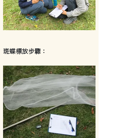
斑蝶標放步驟：