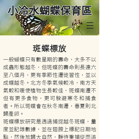
小冷水蝴蝶保育區
斑蝶標放
一般蝴蝶只有數星期的壽命，大多不以
成蟲形態越冬，但斑蝶的壽命則長達六
至八個月，更有季節性遷徙習性，並以
成蝶越冬。北方冬季氣候較冷，南方天
氣較和暖使植物生長較佳，斑蝶南遷不
但有更多食物，更可躲避寒冬和捕食
者。所以斑蝶會在秋冬南遷，春夏則北
歸產卵。
斑蝶標放研究是透過捕捉越冬斑蝶，量
度並記錄數據，並在翅膀上標記日期地
點，然後放歸大自然，靜待重捕從而追