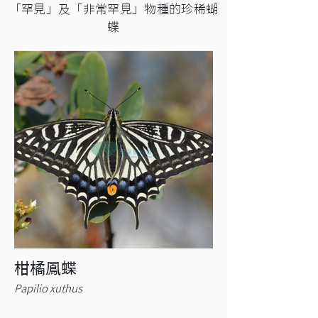
「罕見」及「非常罕見」物種的珍稀蝴
蝶
柑橘鳳蝶
Papilio xuthus