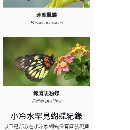
達摩鳳蝶
Papilio demoleus
報喜斑粉蝶
Delias pasithoe
​小冷水罕見蝴蝶紀錄
以下是部分在小冷水蝴蝶保育區發現屬